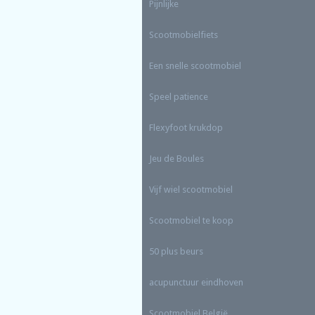
Pijnlijke
Scootmobielfiets
Een snelle scootmobiel
Speel patience
Flexyfoot krukdop
Jeu de Boules
Vijf wiel scootmobiel
Scootmobiel te koop
50 plus beurs
acupunctuur eindhoven
Scootmobiel
België