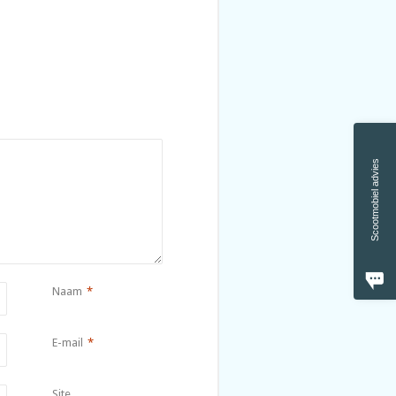
Scootmobiel advies
Naam
*
E-mail
*
Site