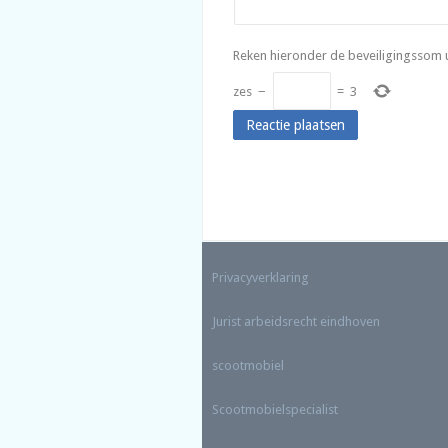
Reken hieronder de beveiligingssom u
zes
−
=
3
Privacyverklaring
Jurist arbeidsrecht eindhoven
scootmobiel
Scootmobielspecialist