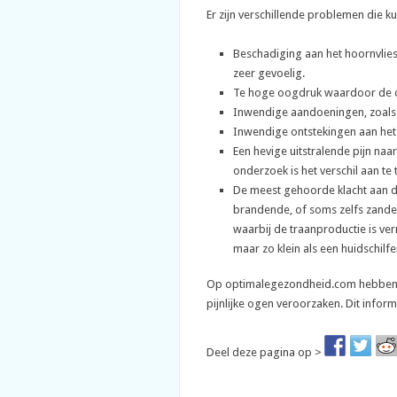
Er zijn verschillende prob
lemen die k
Beschadiging aan het hoornvlies,
zeer gevoelig.
Te hoge oogdruk waardoor de oo
Inwendige aandoeningen, zoal
Inwendige ontstekingen aan het o
Een hevige uitstralende pijn na
onderzoek is het verschil aan te
De meest gehoorde klacht aan de
brandende, of soms zelfs zander
waarbij de traanproductie is ver
maar zo klein als een huidschilfer
Op optimalegezondheid.com hebben we
pijnlijke ogen veroorzaken. Dit informa
Deel deze pagina op >