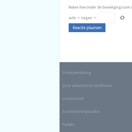
Reken hieronder de beveiligingssom u
acht
×
negen
=
Privacyverklaring
Jurist arbeidsrecht eindhoven
scootmobiel
Scootmobielspecialist
Pijnlijke