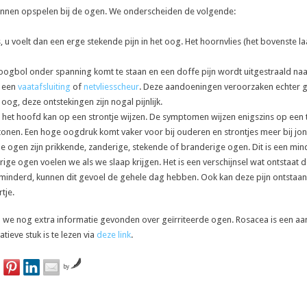
unnen opspelen bij de ogen. We onderscheiden de volgende:
 u voelt dan een erge stekende pijn in het oog. Het hoornvlies (het bovenste la
gbol onder spanning komt te staan en een doffe pijn wordt uitgestraald naa
s een
vaatafsluiting
of
netvliesscheur
. Deze aandoeningen veroorzaken echter ge
og, deze ontstekingen zijn nogal pijnlijk.
ar het hoofd kan op een strontje wijzen. De symptomen wijzen enigszins op ee
 tonen. Een hoge oogdruk komt vaker voor bij ouderen en strontjes meer bij jo
 ogen zijn prikkende, zanderige, stekende of branderige ogen. Dit is een mind
ige ogen voelen we als we slaap krijgen. Het is een verschijnsel wat ontstaa
minderd, kunnen dit gevoel de gehele dag hebben. Ook kan deze pijn ontstaan doo
tje.
 nog extra informatie gevonden over geïrriteerde ogen. Rosacea is een aand
tieve stuk is te lezen via
deze link
.
by