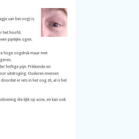
agje van het oog) is
r het hoofd.
en pijnlijke ogen.
n te hoge oogdruk maar met
ngeren.
er heftige pijn. Prikkende en
t door uitdroging. Ouderen mensen
rdat er iets in het oog zit, al is het
oening die lijkt op acne, en kan ook