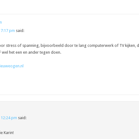
m
 7:17 pm
said:
or stress of spanning, bijvoorbeeld door te lang computerwerk of TV kijken, 
F wel het een en ander tegen doen.
nieuweogen.nl
 12:24 pm
said:
e Karin!