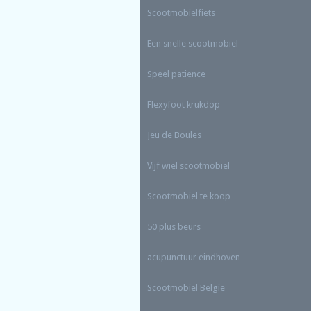
Scootmobielfiets
Een snelle scootmobiel
Speel patience
Flexyfoot krukdop
Jeu de Boules
Vijf wiel scootmobiel
Scootmobiel te koop
50 plus beurs
acupunctuur eindhoven
Scootmobiel
België