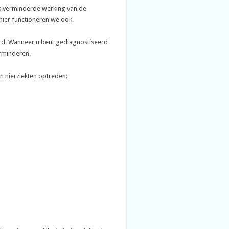
k verminderde werking van de
nier functioneren we ook.
erd. Wanneer u bent gediagnostiseerd
rminderen.
n nierziekten optreden: