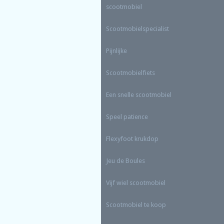
scootmobiel
Scootmobielspecialist
Pijnlijke
Scootmobielfiets
Een snelle scootmobiel
Speel patience
Flexyfoot krukdop
Jeu de Boules
Vijf wiel scootmobiel
Scootmobiel te koop