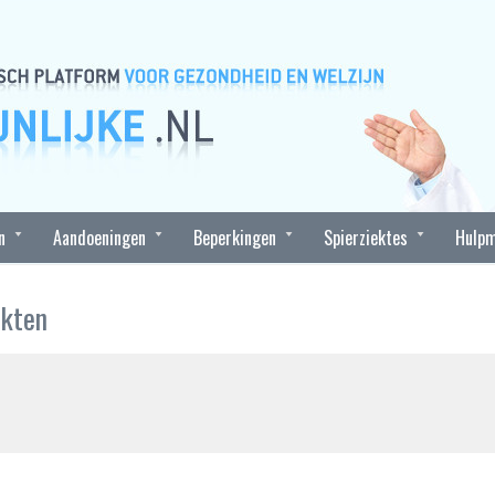
n
Aandoeningen
Beperkingen
Spierziektes
Hulpm
ekten