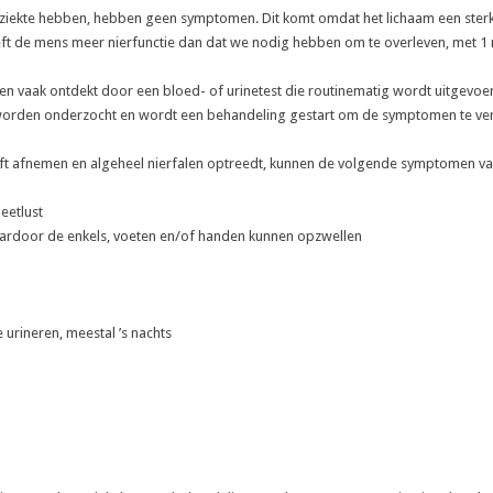
rziekte hebben, hebben geen symptomen. Dit komt omdat het lichaam een ster
heeft de mens meer nierfunctie dan dat we nodig hebben om te overleven, met 1 
en vaak ontdekt door een bloed- of urinetest die routinematig wordt uitgevo
g worden onderzocht en wordt een behandeling gestart om de symptomen te ve
lijft afnemen en algeheel nierfalen optreedt, kunnen de volgende symptomen va
eetlust
aardoor de enkels, voeten en/of handen kunnen opzwellen
urineren, meestal ’s nachts