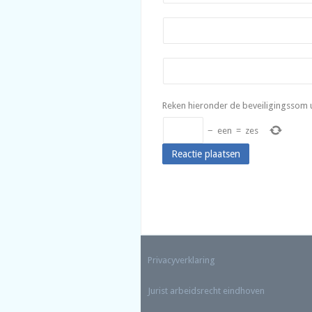
Reken hieronder de beveiligingssom u
−
een
=
zes
Privacyverklaring
Jurist arbeidsrecht eindhoven