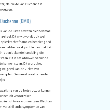
hter, de Ziekte van Duchenne is
 vrouwen.
n Duchenne (DMD)
van de juiste eiwitten niet helemaal
 geheel. Dit eiwit wordt ook wel
 spierkrachtafname en het niet goed
deren hebben vaak problemen met het
 Er is een bekende handeling die
staan. Dit is het afduwen vanuit de
te kunnen staan. Dit wordt het
ste geval kan de Ziekte van
overlijden. De meest voorkomende
ijn:
rzwakking van de botstructuur kunnen
unnen dit veroorzaken.
aat één of twee krommingen. Klachten
n en verschillende symptomen van