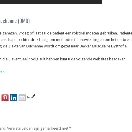
 Duchenne (DMD)
e genezen. Vroeg of laat zal de patiënt een rolstoel moeten gebruiken. Patiën
enschap is echter druk bezig om methoden te ontwikkelingen om het ontbreke
n; de Ziekte van Duchenne wordt omgezet naar Becker Musculaire Dystrofie.
 die u eventueel nodig zult hebben kunt u de volgende websites bezoeken;
ken
by
erd.
Vereiste velden zijn gemarkeerd met
*