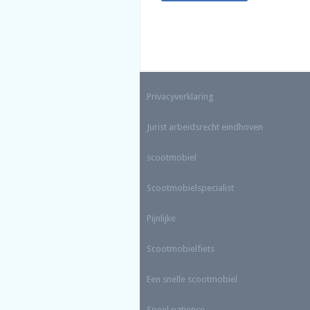
Privacyverklaring
Jurist arbeidsrecht eindhoven
scootmobiel
Scootmobielspecialist
Pijnlijke
Scootmobielfiets
Een snelle scootmobiel
Speel patience