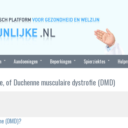
n
Aandoeningen
Beperkingen
Spierziektes
Hulpm
e, of Duchenne musculaire dystrofie (DMD)
nne (DMD)?