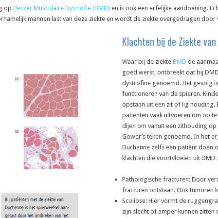
rg op
Becker Musculaire Dystrofie (BMD)
en is ook een erfelijke aandoening. Ec
ornamelijk mannen last van deze ziekte en wordt de ziekte overgedragen door
Klachten bij de Ziekte va
Waar bij de ziekte
BMD
de aanmaak 
goed werkt, ontbreekt dat bij DMD
dystrofine genoemd. Het gevolg is
functioneren van de spieren. Kin
opstaan uit een zit of lig houding.
patiënten vaak uitvoeren om op te 
dijen om vanuit een zithouding op 
Gower’s teken genoemd. In het erg
Duchenne zelfs een patiënt doen 
klachten die voortvloeien uit DMD z
Pathologische fracturen: Door ve
fracturen ontstaan. Ook tumoren k
Scoliose: Hier vormt de ruggengr
zijn slecht of amper kunnen zitte