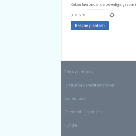
Reken hieronder de beveiligingssom u
9
×
6
=
Privacyverklaring
Jurist arbeidsrecht eindhoven
scootmobiel
Scootmobielspecialist
Pijnlijke